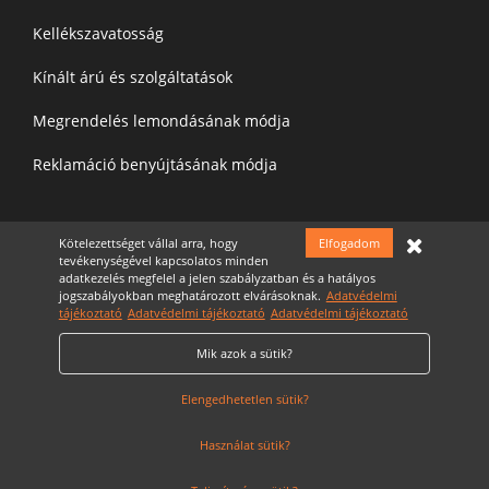
Kellékszavatosság
Kínált árú és szolgáltatások
Megrendelés lemondásának módja
Reklamáció benyújtásának módja
Felíratkozás a hírelevélre
Kötelezettséget vállal arra, hogy
Elfogadom
tevékenységével kapcsolatos minden
adatkezelés megfelel a jelen szabályzatban és a hatályos
jogszabályokban meghatározott elvárásoknak.
Adatvédelmi
tájékoztató
Adatvédelmi tájékoztató
Adatvédelmi tájékoztató
Mik azok a sütik?
Elfogadom az
Adatvédelmi nyilatkozatot
Cookie Szabályzat
Elengedhetetlen sütik?
Használat sütik?