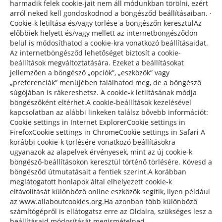
harmadik felek cookie-jait nem áll módunkban törölni, ezért
arról neked kell gondoskodnod a böngésződ beállításaiban. ·
Cookie-k letiltása és/vagy törlése a böngészőn keresztülAz
előbbiek helyett és/vagy mellett az internetböngésződön
belül is módosíthatod a cookie-kra vonatkozó beállításaidat.
Az internetböngésződ lehetőséget biztosít a cookie-
beállítások megváltoztatására. Ezeket a beállításokat
jellemzően a böngésző „opciók”, „eszközök” vagy
„preferenciák” menüjében találhatod meg, de a böngésző
súgójában is rákereshetsz. A cookie-k letiltásának módja
böngészőként eltérhet.A cookie-beállítások kezelésével
kapcsolatban az alábbi linkeken találsz bővebb információt:
Cookie settings in Internet ExplorerCookie settings in
FirefoxCookie settings in ChromeCookie settings in Safari A
korábbi cookie-k törlésére vonatkozó beállításokra
ugyanazok az alapelvek érvényesek, mint az új cookie-k
böngésző-beállításokon keresztül történő törlésére. Kövesd a
böngésződ útmutatásait a fentiek szerint.A korábban
meglátogatott honlapok által elhelyezett cookie-k
eltávolítását különböző online eszközök segítik, ilyen például
az www.allaboutcookies.org.Ha azonban több különböző
számítógépről is ellátogatsz erre az Oldalra, szükséges lesz a
beállításaid módosítását megismételned.