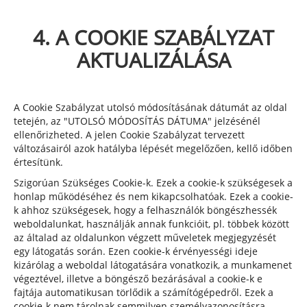
4. A COOKIE SZABÁLYZAT
AKTUALIZÁLÁSA
A Cookie Szabályzat utolsó módosításának dátumát az oldal
tetején, az "UTOLSÓ MÓDOSÍTÁS DÁTUMA" jelzésénél
ellenőrizheted. A jelen Cookie Szabályzat tervezett
változásairól azok hatályba lépését megelőzően, kellő időben
értesítünk.
Szigorúan Szükséges Cookie-k. Ezek a cookie-k szükségesek a
honlap működéséhez és nem kikapcsolhatóak. Ezek a cookie-
k ahhoz szükségesek, hogy a felhasználók böngészhessék
weboldalunkat, használják annak funkcióit, pl. többek között
az általad az oldalunkon végzett műveletek megjegyzését
egy látogatás során. Ezen cookie-k érvényességi ideje
kizárólag a weboldal látogatására vonatkozik, a munkamenet
végeztével, illetve a böngésző bezárásával a cookie-k e
fajtája automatikusan törlődik a számítógépedről. Ezek a
cookie-k nem tárolnak semmilyen személyazonosításra