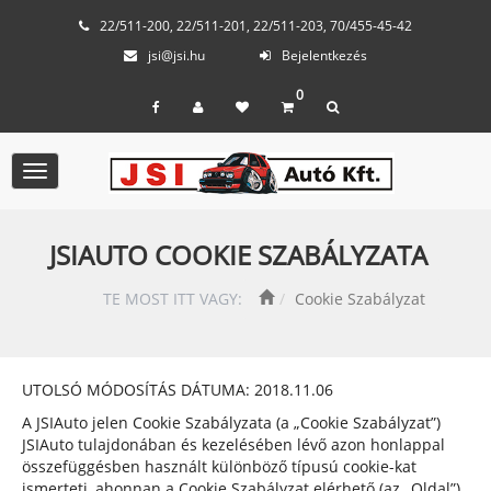
22/511-200, 22/511-201, 22/511-203, 70/455-45-42
jsi@jsi.hu
Bejelentkezés
0
Toggle
navigation
JSIAUTO COOKIE SZABÁLYZATA
TE MOST ITT VAGY:
Cookie Szabályzat
UTOLSÓ MÓDOSÍTÁS DÁTUMA: 2018.11.06
A JSIAuto jelen Cookie Szabályzata (a „Cookie Szabályzat”)
JSIAuto tulajdonában és kezelésében lévő azon honlappal
összefüggésben használt különböző típusú cookie-kat
ismerteti, ahonnan a Cookie Szabályzat elérhető (az „Oldal”).