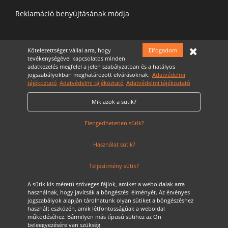
Reklamáció benyújtásának módja
Felíratkozás a hírelevélre
Kötelezettséget vállal arra, hogy
Elfogadom
tevékenységével kapcsolatos minden
adatkezelés megfelel a jelen szabályzatban és a hatályos
jogszabályokban meghatározott elvárásoknak.
Adatvédelmi
tájékoztató
Adatvédelmi tájékoztató
Adatvédelmi tájékoztató
Mik azok a sütik?
Elfogadom az
Adatvédelmi nyilatkozatot
Cookie Szabályzat
Elengedhetetlen sütik?
Használat sütik?
Teljesítmény sütik?
A sütik kis méretű szöveges fájlok, amiket a weboldalak arra
használnak, hogy javítsák a böngészési élményét. Az érvényes
jogszabályok alapján tárolhatunk olyan sütiket a böngészéshez
használt eszközén, amik létfontosságúak a weboldal
működéséhez. Bármilyen más típusú sütihez az Ön
Szerzői jog © 2020 JSI Auto. Minden jog fenntarva
beleegyezésére van szükség.