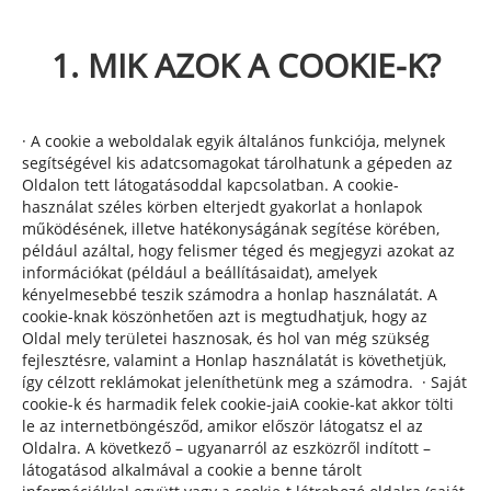
1. MIK AZOK A COOKIE-K?
· A cookie a weboldalak egyik általános funkciója, melynek
segítségével kis adatcsomagokat tárolhatunk a gépeden az
Oldalon tett látogatásoddal kapcsolatban. A cookie-
használat széles körben elterjedt gyakorlat a honlapok
működésének, illetve hatékonyságának segítése körében,
például azáltal, hogy felismer téged és megjegyzi azokat az
információkat (például a beállításaidat), amelyek
kényelmesebbé teszik számodra a honlap használatát. A
cookie-knak köszönhetően azt is megtudhatjuk, hogy az
Oldal mely területei hasznosak, és hol van még szükség
fejlesztésre, valamint a Honlap használatát is követhetjük,
így célzott reklámokat jeleníthetünk meg a számodra. · Saját
cookie-k és harmadik felek cookie-jaiA cookie-kat akkor tölti
le az internetböngésződ, amikor először látogatsz el az
Oldalra. A következő – ugyanarról az eszközről indított –
látogatásod alkalmával a cookie a benne tárolt