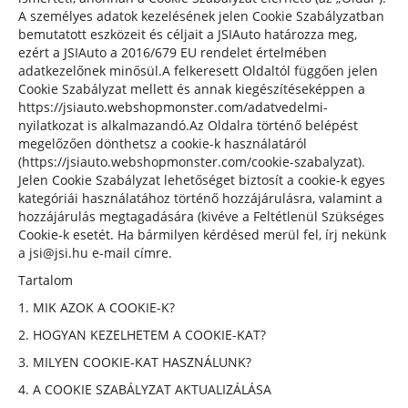
A személyes adatok kezelésének jelen Cookie Szabályzatban
bemutatott eszközeit és céljait a JSIAuto határozza meg,
ezért a JSIAuto a 2016/679 EU rendelet értelmében
adatkezelőnek minősül.A felkeresett Oldaltól függően jelen
Cookie Szabályzat mellett és annak kiegészítéseképpen a
https://jsiauto.webshopmonster.com/adatvedelmi-
nyilatkozat is alkalmazandó.Az Oldalra történő belépést
megelőzően dönthetsz a cookie-k használatáról
(https://jsiauto.webshopmonster.com/cookie-szabalyzat).
Jelen Cookie Szabályzat lehetőséget biztosít a cookie-k egyes
kategóriái használatához történő hozzájárulásra, valamint a
hozzájárulás megtagadására (kivéve a Feltétlenül Szükséges
Cookie-k esetét. Ha bármilyen kérdésed merül fel, írj nekünk
a jsi@jsi.hu e-mail címre.
Tartalom
1. MIK AZOK A COOKIE-K?
2. HOGYAN KEZELHETEM A COOKIE-KAT?
3. MILYEN COOKIE-KAT HASZNÁLUNK?
4. A COOKIE SZABÁLYZAT AKTUALIZÁLÁSA