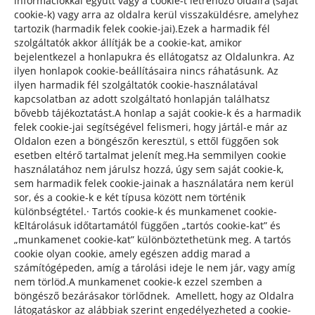
információkkal együtt vagy a cookie-t létrehozó oldalra (saját
cookie-k) vagy arra az oldalra kerül visszaküldésre, amelyhez
tartozik (harmadik felek cookie-jai).Ezek a harmadik fél
szolgáltatók akkor állítják be a cookie-kat, amikor
bejelentkezel a honlapukra és ellátogatsz az Oldalunkra. Az
ilyen honlapok cookie-beállításaira nincs ráhatásunk. Az
ilyen harmadik fél szolgáltatók cookie-használatával
kapcsolatban az adott szolgáltató honlapján találhatsz
bővebb tájékoztatást.A honlap a saját cookie-k és a harmadik
felek cookie-jai segítségével felismeri, hogy jártál-e már az
Oldalon ezen a böngészőn keresztül, s ettől függően sok
esetben eltérő tartalmat jelenít meg.Ha semmilyen cookie
használatához nem járulsz hozzá, úgy sem saját cookie-k,
sem harmadik felek cookie-jainak a használatára nem kerül
sor, és a cookie-k e két típusa között nem történik
különbségtétel.· Tartós cookie-k és munkamenet cookie-
kEltárolásuk időtartamától függően „tartós cookie-kat” és
„munkamenet cookie-kat” különböztethetünk meg. A tartós
cookie olyan cookie, amely egészen addig marad a
számítógépeden, amíg a tárolási ideje le nem jár, vagy amíg
nem törlöd.A munkamenet cookie-k ezzel szemben a
böngésző bezárásakor törlődnek. Amellett, hogy az Oldalra
látogatáskor az alábbiak szerint engedélyezheted a cookie-