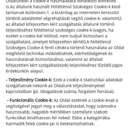
Oldalunkon a cookie-k használatára vonatkozó döntésed
is.Az általunk használt Feltétlenül Szükséges Cookie-k közé
tartoznak különösen:1. a kizárólag az interneten keresztül
történő adatátvitel végrehajtását segítő cookie-k; valamint2.
az általad kifejezetten kért szolgáltatás általunk történő
teljesítéséhez feltétlenül szükséges cookie-k (vagyis, ha
ezeket a cookie-kat letiltod, nem tudjuk biztosítani a
szolgáltatást, amelyet kifejezetten kértél).A Feltétlenül
Szükséges Cookie-k fenti célokra történő használata az Oldal
megfelelő technikai működésének, elérhetőségének és
használatának biztosításához, valamint az általad
kifejezetten kért szolgáltatás(ok) teljesítéséhez fűződő jogos
érdekünkön alapul.
- Teljesítmény Cookie-k:
Ezek a cookie-k statisztikai adatokat
szolgáltatnak nekünk az Oldalunk teljesítményével
kapcsolatban (pl. látogatások száma, forgalom forrásai).
- Funkcionális Cookie-k:
Az Oldal ezeknek a cookie-knak a
segítségével jegyzi meg a választásaidat, hogy számodra
hasznosabb, nagyobb mértékben személyre szabott
funkciókat kínálhasson fel neked. Ebbe a kategóriába
harmadik felek cookie-jai is beletartozhatnak.