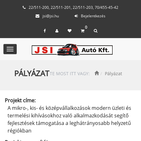
22/511-200, 22/511-201, 22/511-203, 70/455-45-42
jsi@jsi.hu
Bejelentkezés
0
Toggle
navigation
PÁLYÁZAT
TE MOST ITT VAGY:
Pályázat
Projekt címe:
A mikro-, kis- és középvállalkozások modern üzleti és
termelési kihívásokhoz való alkalmazkodását segítő
fejlesztések támogatása a leghátrányosabb helyzetű
régiókban