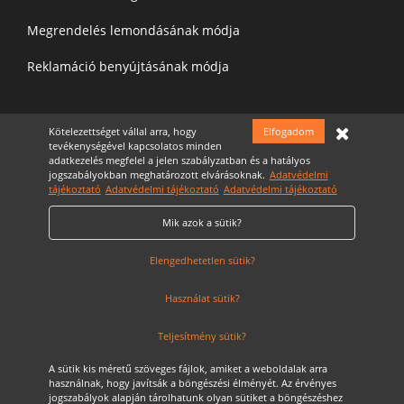
Megrendelés lemondásának módja
Reklamáció benyújtásának módja
Kötelezettséget vállal arra, hogy
Elfogadom
Felíratkozás a hírelevélre
tevékenységével kapcsolatos minden
adatkezelés megfelel a jelen szabályzatban és a hatályos
jogszabályokban meghatározott elvárásoknak.
Adatvédelmi
tájékoztató
Adatvédelmi tájékoztató
Adatvédelmi tájékoztató
Mik azok a sütik?
Elfogadom az
Adatvédelmi nyilatkozatot
Cookie Szabályzat
Elengedhetetlen sütik?
Használat sütik?
Teljesítmény sütik?
A sütik kis méretű szöveges fájlok, amiket a weboldalak arra
használnak, hogy javítsák a böngészési élményét. Az érvényes
jogszabályok alapján tárolhatunk olyan sütiket a böngészéshez