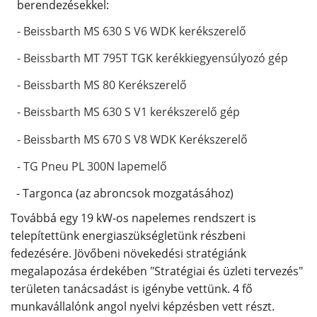
berendezésekkel:
- Bei
ssbarth MS 630 S V6 WDK kerékszerelő
- Beissbarth MT 795T TGK kerékkiegyensúlyozó gép
- Beissbarth MS 80 Kerékszerelő
- Beissbarth MS 630 S V1 kerékszerelő gép
- Beissbarth MS 670 S V8 WDK Kerékszerelő
- TG Pneu PL 300N lapemelő
- Targonca (az abroncsok mozgatásához)
Továbbá egy 19 kW-os napelemes rendszert is
telepítettünk energiaszükségletünk részbeni
fedezésére. Jövőbeni növekedési stratégiánk
megalapozása érdekében "Stratégiai és üzleti tervezés"
területen tanácsadást is igénybe vettünk. 4 fő
munkavállalónk angol nyelvi képzésben vett részt.