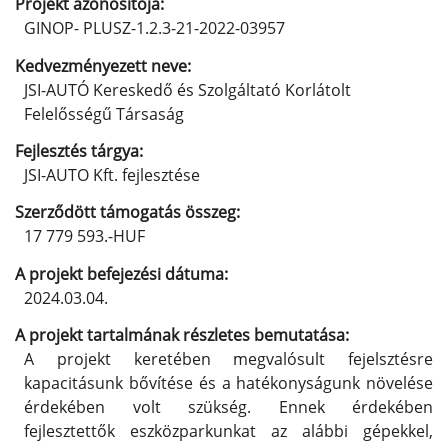
Projekt azonosítója:
GINOP- PLUSZ-1.2.3-21-2022-03957
K
edvezményezett neve:
JSI-AUTÓ Kereskedő és Szolgáltató Korlátolt
Felelősségű Társaság
Fejlesztés tárgya:
JSI-AUTO Kft. fejlesztése
Szerződött támogatás összeg:
17 779 593.-HUF
A projekt befejezési dátuma:
2024.03.04.
A projekt tartalmának részletes bemutatása:
A projekt keretében megvalósult fejelsztésre
kapacitásunk bővítése és a hatékonyságunk növelése
érdekében volt szükség. Ennek érdekében
fejlesztettők eszközparkunkat az alábbi gépekkel,