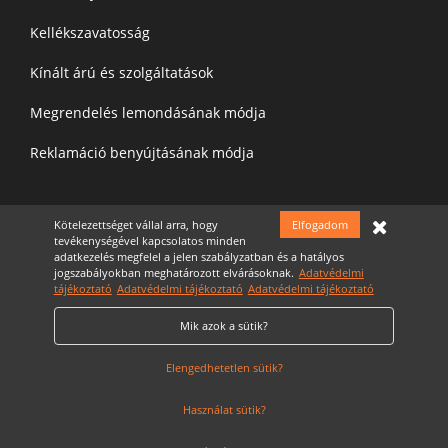
Kellékszavatosság
Kínált árú és szolgáltatások
Megrendelés lemondásának módja
Reklamáció benyújtásának módja
Kötelezettséget vállal arra, hogy
Elfogadom
Felíratkozás a hírelevélre
tevékenységével kapcsolatos minden
adatkezelés megfelel a jelen szabályzatban és a hatályos
jogszabályokban meghatározott elvárásoknak.
Adatvédelmi
tájékoztató
Adatvédelmi tájékoztató
Adatvédelmi tájékoztató
Mik azok a sütik?
Elfogadom az
Adatvédelmi nyilatkozatot
Cookie Szabályzat
Elengedhetetlen sütik?
Használat sütik?