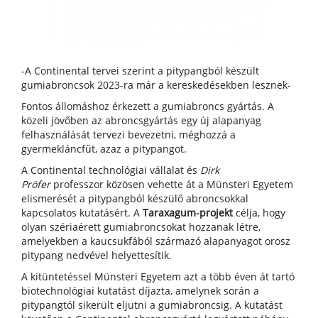
-A Continental tervei szerint a pitypangból készült
gumiabroncsok 2023-ra már a kereskedésekben lesznek-
Fontos állomáshoz érkezett a gumiabroncs gyártás. A
közeli jövőben az abroncsgyártás egy új alapanyag
felhasználását tervezi bevezetni, méghozzá a
gyermekláncfűt, azaz a pitypangot.
A Continental technológiai vállalat és
Dirk
Pröfer
professzor közösen vehette át a Münsteri Egyetem
elismerését a pitypangból készülő abroncsokkal
kapcsolatos kutatásért. A
Taraxagum-projekt
célja, hogy
olyan szériaérett gumiabroncsokat hozzanak létre,
amelyekben a kaucsukfából származó alapanyagot orosz
pitypang nedvével helyettesítik.
A kitüntetéssel Münsteri Egyetem azt a több éven át tartó
biotechnológiai kutatást díjazta, amelynek során a
pitypangtól sikerült eljutni a gumiabroncsig. A kutatást