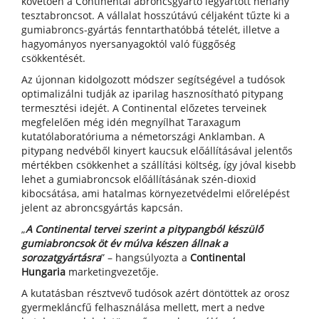
követően a Continental abroncsgyártó legyártott néhány
tesztabroncsot. A vállalat hosszútávú céljaként tűzte ki a
gumiabroncs-gyártás fenntarthatóbbá tételét, illetve a
hagyományos nyersanyagoktól való függőség
csökkentését.
Az újonnan kidolgozott módszer segítségével a tudósok
optimalizálni tudják az iparilag hasznosítható pitypang
termesztési idejét. A Continental előzetes terveinek
megfelelően még idén megnyílhat Taraxagum
kutatólaboratóriuma a németországi Anklamban. A
pitypang nedvéből kinyert kaucsuk előállításával jelentős
mértékben csökkenhet a szállítási költség, így jóval kisebb
lehet a gumiabroncsok előállításának szén-dioxid
kibocsátása, ami hatalmas környezetvédelmi előrelépést
jelent az abroncsgyártás kapcsán.
„
A Continental tervei szerint a pitypangból készülő
gumiabroncsok öt év múlva készen állnak a
sorozatgyártásra
” – hangsúlyozta a
Continental
Hungaria
marketingvezetője.
A kutatásban résztvevő tudósok azért döntöttek az orosz
gyermekláncfű felhasználása mellett, mert a nedve