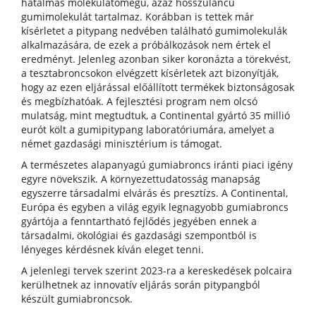
hatalmas molekulatömegű, azaz hosszúláncú
gumimolekulát tartalmaz. Korábban is tettek már
kísérletet a pitypang nedvében található gumimolekulák
alkalmazására, de ezek a próbálkozások nem értek el
eredményt. Jelenleg azonban siker koronázta a törekvést,
a tesztabroncsokon elvégzett kísérletek azt bizonyítják,
hogy az ezen eljárással előállított termékek biztonságosak
és megbízhatóak. A fejlesztési program nem olcsó
mulatság, mint megtudtuk, a Continental gyártó 35 millió
eurót költ a gumipitypang laboratóriumára, amelyet a
német gazdasági minisztérium is támogat.
A természetes alapanyagú gumiabroncs iránti piaci igény
egyre növekszik. A környezettudatosság manapság
egyszerre társadalmi elvárás és presztízs. A Continental,
Európa és egyben a világ egyik legnagyobb gumiabroncs
gyártója a fenntartható fejlődés jegyében ennek a
társadalmi, ökológiai és gazdasági szempontból is
lényeges kérdésnek kíván eleget tenni.
A jelenlegi tervek szerint 2023-ra a kereskedések polcaira
kerülhetnek az innovatív eljárás során pitypangból
készült gumiabroncsok.