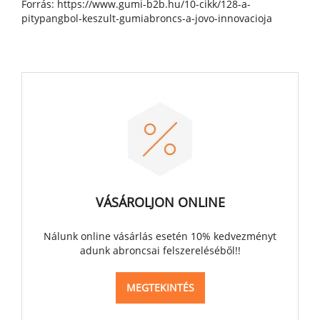
Forrás: https://www.gumi-b2b.hu/10-cikk/128-a-
pitypangbol-keszult-gumiabroncs-a-jovo-innovacioja
VÁSÁROLJON ONLINE
Nálunk online vásárlás esetén 10% kedvezményt
adunk abroncsai felszereléséből!!
MEGTEKINTÉS