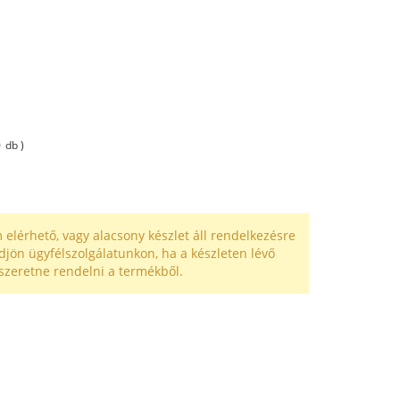
0
db )
 elérhető, vagy alacsony készlet áll rendelkezésre
djön ügyfélszolgálatunkon, ha a készleten lévő
szeretne rendelni a termékből.