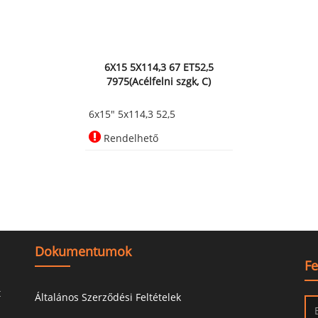
6X15 5X114,3 67 ET52,5
7975(Acélfelni szgk, C)
6x15" 5x114,3 52,5
Rendelhető
Dokumentumok
Fe
t
Általános Szerződési Feltételek