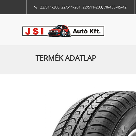
22/511-200, 22/511-201, 22/511-203, 70/455-45-42
TERMÉK ADATLAP