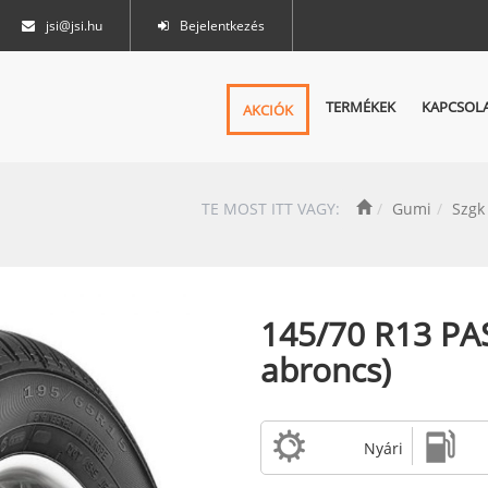
jsi@jsi.hu
Bejelentkezés
TERMÉKEK
KAPCSOL
AKCIÓK
TE MOST ITT VAGY:
Gumi
Szgk
145/70 R13 PAS
abroncs)
Nyári