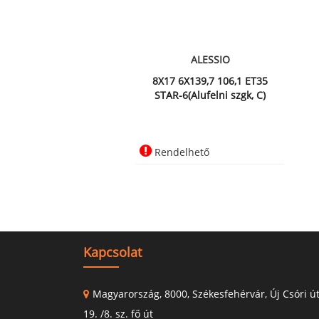
ALESSIO
8X17 6X139,7 106,1 ET35
STAR-6(Alufelni szgk, C)
Rendelhető
Kapcsolat
Magyarország, 8000, Székesfehérvár, Új Csóri ú
19. /8. sz. fő út