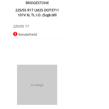
BRIDGESTONE
225/55 R17 LM25 DOT3711
101V XL TL I.O. (Szgk.téli
225/55 17
Rendelhető