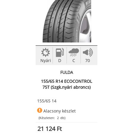
Nyári
D
C
70
FULDA
155/65 R14 ECOCONTROL
75T (Szgk.nyári abroncs)
155/65 14
Alacsony készlet
(Készleten:
2
db)
21 124 Ft