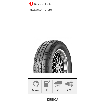
Rendelhető
(Készleten:
0
db)
Nyári
E
C
69
DEBICA