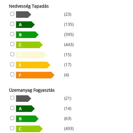
Nedvesség Tapadás
(23)
(135)
(395)
(443)
(15)
(17)
(4)
Üzemanyag Fogyasztás
(21)
(14)
(63)
(493)