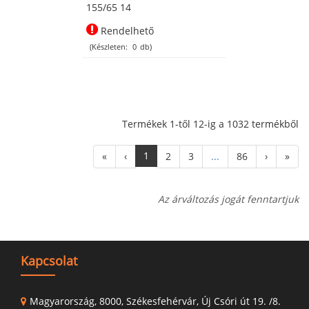
155/65 14
Rendelhető
(Készleten:
0
db)
Termékek 1-től 12-ig a 1032 termékből
1
«
‹
2
3
...
86
›
»
Az árváltozás jogát fenntartjuk
Kapcsolat
Magyarország, 8000, Székesfehérvár, Új Csóri út 19. /8.