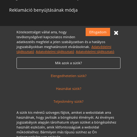
Reklamáció benyújtásának módja
Kötelezettséget vállal arra, hogy
Elfogadom
Felíratkozás a hírelevélre
tevékenységével kapcsolatos minden
adatkezelés megfelel a jelen szabályzatban és a hatályos
jogszabályokban meghatározott elvárásoknak.
Adatvédelmi
tájékoztató
Adatvédelmi tájékoztató
Adatvédelmi tájékoztató
Mik azok a sütik?
Elfogadom az
Adatvédelmi nyilatkozatot
Cookie Szabályzat
Elengedhetetlen sütik?
Használat sütik?
Teljesítmény sütik?
A sütik kis méretű szöveges fájlok, amiket a weboldalak arra
használnak, hogy javítsák a böngészési élményét. Az érvényes
jogszabályok alapján tárolhatunk olyan sütiket a böngészéshez
használt eszközén, amik létfontosságúak a weboldal
működéséhez. Bármilyen más típusú sütihez az Ön
Szerzői jog © 2020 JSI Auto. Minden jog fenntarva
beleegyezésére van szükség.