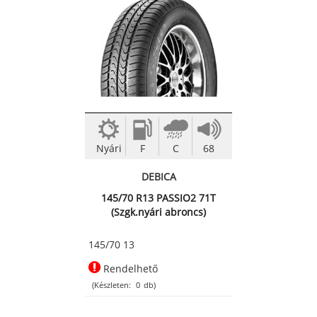
Nyári
F
C
68
DEBICA
145/70 R13 PASSIO2 71T
(Szgk.nyári abroncs)
145/70 13
Rendelhető
(Készleten:
0
db)