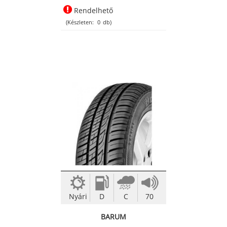
Rendelhető
(Készleten:
0
db)
Nyári
D
C
70
BARUM