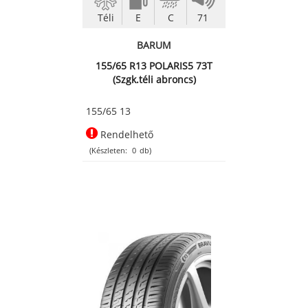
Téli
E
C
71
BARUM
155/65 R13 POLARIS5 73T
(Szgk.téli abroncs)
155/65 13
Rendelhető
(Készleten:
0
db)