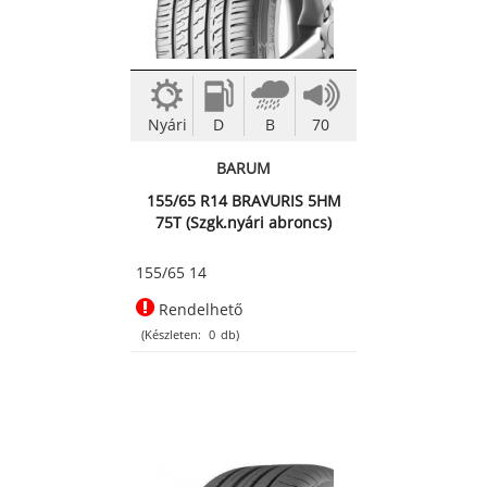
Nyári
D
B
70
BARUM
155/65 R14 BRAVURIS 5HM
75T (Szgk.nyári abroncs)
155/65 14
Rendelhető
(Készleten:
0
db)