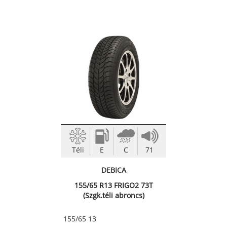
Téli
E
C
71
DEBICA
155/65 R13 FRIGO2 73T
(Szgk.téli abroncs)
155/65 13