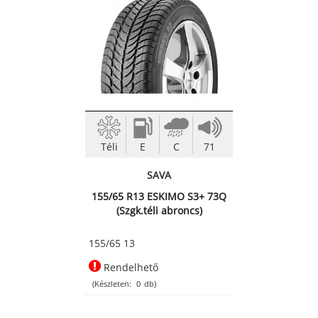
Téli
E
C
71
SAVA
155/65 R13 ESKIMO S3+ 73Q
(Szgk.téli abroncs)
155/65 13
Rendelhető
(Készleten:
0
db)