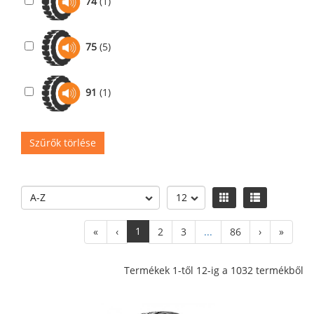
74
(1)
75
(5)
91
(1)
Szűrők törlése
1
«
‹
2
3
...
86
›
»
Termékek 1-től 12-ig a 1032 termékből