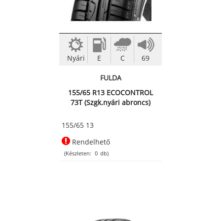
Nyári
E
C
69
FULDA
155/65 R13 ECOCONTROL
73T (Szgk.nyári abroncs)
155/65 13
Rendelhető
(Készleten:
0
db)