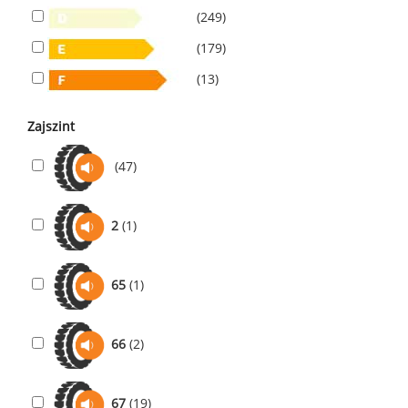
(249)
(179)
(13)
Zajszint
(47)
2
(1)
65
(1)
66
(2)
67
(19)