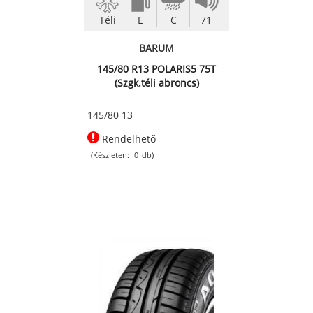
Téli
E
C
71
BARUM
145/80 R13 POLARIS5 75T
(Szgk.téli abroncs)
145/80 13
Rendelhető
(Készleten:
0
db)