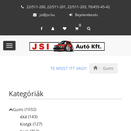
22/511-200, 22/511-201, 22/511-203, 70/455-45-42
jsi@jsi.hu
Bejelentkezés
0
Toggle
navigation
TE MOST ITT VAGY:
Gumi
Kategóriák
(1032)
Gumi
(143)
4X4
(127)
Kistgk