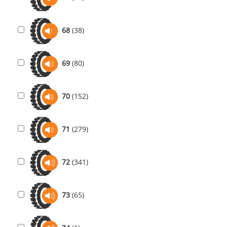
68
(38)
69
(80)
70
(152)
71
(279)
72
(341)
73
(65)