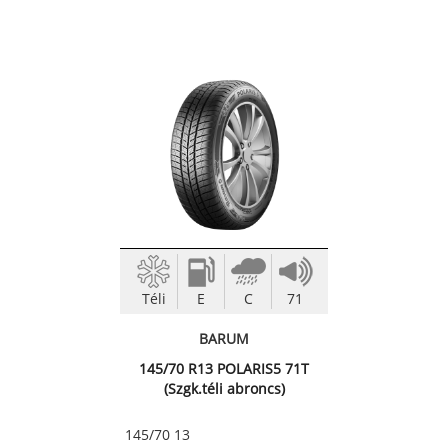
Téli
E
C
71
BARUM
145/70 R13 POLARIS5 71T
(Szgk.téli abroncs)
145/70 13