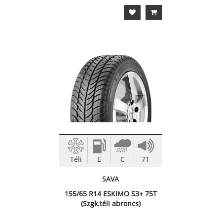
Téli
E
C
71
SAVA
155/65 R14 ESKIMO S3+ 75T
(Szgk.téli abroncs)