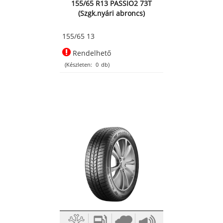
155/65 R13 PASSIO2 73T
(Szgk.nyári abroncs)
155/65 13
Rendelhető
(Készleten:
0
db)