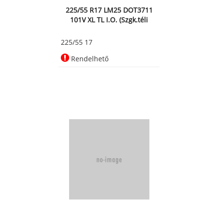
225/55 R17 LM25 DOT3711
101V XL TL I.O. (Szgk.téli
225/55 17
Rendelhető