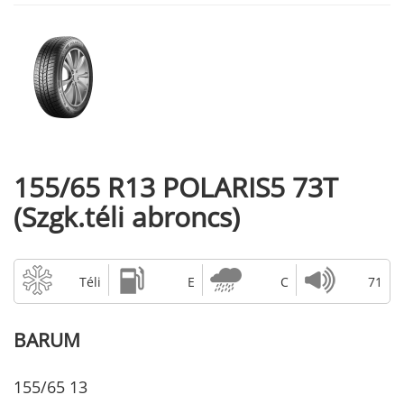
155/65 R13 POLARIS5 73T
(Szgk.téli abroncs)
Téli
E
C
71
BARUM
155/65 13