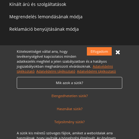
Kínált árú és szolgáltatások
Megrendelés lemondásának módja
Reklamáció benyújtásának módja
Felíratkozás a hírelevélre
Kötelezettséget vállal arra, hogy
Elfogadom
tevékenységével kapcsolatos minden
adatkezelés megfelel a jelen szabályzatban és a hatályos
jogszabályokban meghatározott elvárásoknak.
Adatvédelmi
tájékoztató
Adatvédelmi tájékoztató
Adatvédelmi tájékoztató
Mik azok a sütik?
Elfogadom az
Adatvédelmi nyilatkozatot
Cookie Szabályzat
Elengedhetetlen sütik?
Használat sütik?
Teljesítmény sütik?
A sütik kis méretű szöveges fájlok, amiket a weboldalak arra
használnak, hogy javítsák a böngészési élményét. Az érvényes