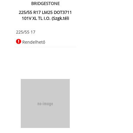
BRIDGESTONE
225/55 R17 LM25 DOT3711
101V XL TL I.O. (Szgk.téli
225/55 17
Rendelhető