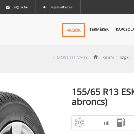
jsi@jsi.hu
Bejelentkezés
TERMÉKEK
KAPCSOL
AKCIÓK
TE MOST ITT VAGY:
Gumi
Szgk
155/65 R13 ESK
abroncs)
Téli