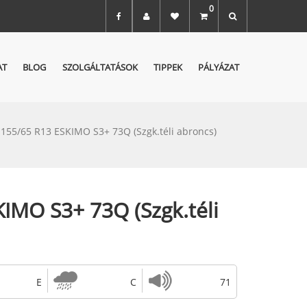
0
AT
BLOG
SZOLGÁLTATÁSOK
TIPPEK
PÁLYÁZAT
155/65 R13 ESKIMO S3+ 73Q (Szgk.téli abroncs)
IMO S3+ 73Q (Szgk.téli
E
C
71