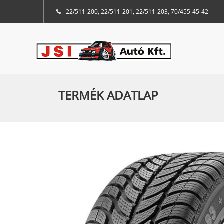
22/511-200, 22/511-201, 22/511-203, 70/455-45-42
TERMÉK ADATLAP