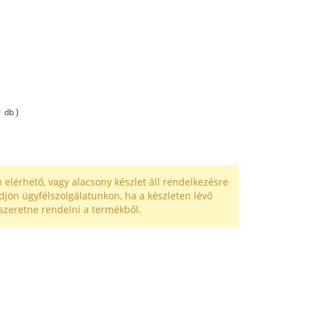
0
db )
 elérhető, vagy alacsony készlet áll rendelkezésre
djön ügyfélszolgálatunkon, ha a készleten lévő
szeretne rendelni a termékből.