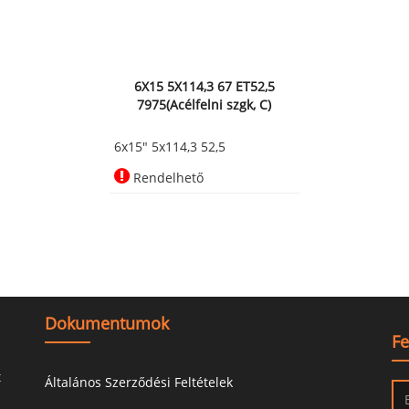
6X15 5X114,3 67 ET52,5
7975(Acélfelni szgk, C)
6x15" 5x114,3 52,5
Rendelhető
Dokumentumok
Fe
t
Általános Szerződési Feltételek