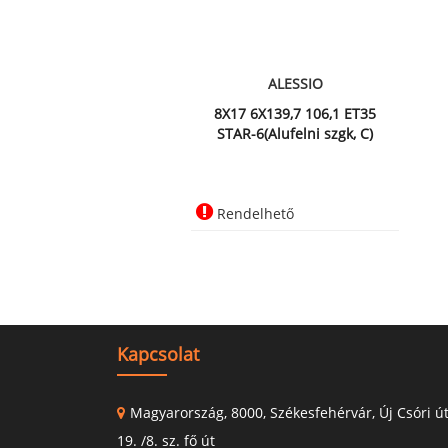
ALESSIO
8X17 6X139,7 106,1 ET35
STAR-6(Alufelni szgk, C)
Rendelhető
Kapcsolat
Magyarország, 8000, Székesfehérvár, Új Csóri ú
19. /8. sz. fő út