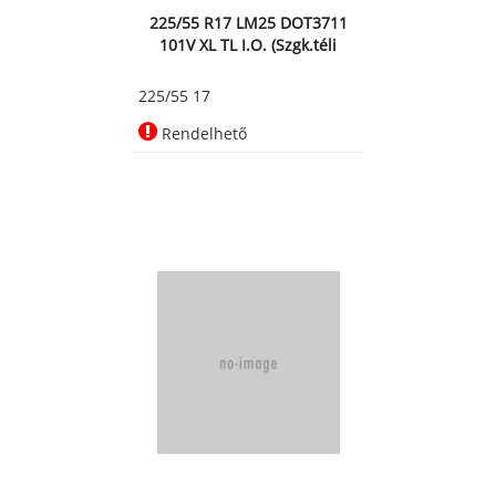
225/55 R17 LM25 DOT3711
101V XL TL I.O. (Szgk.téli
225/55 17
Rendelhető