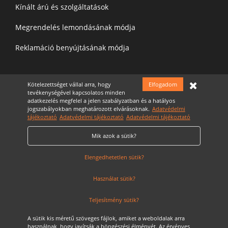
Kínált árú és szolgáltatások
Megrendelés lemondásának módja
Reklamáció benyújtásának módja
Felíratkozás a hírelevélre
Kötelezettséget vállal arra, hogy
Elfogadom
tevékenységével kapcsolatos minden
adatkezelés megfelel a jelen szabályzatban és a hatályos
jogszabályokban meghatározott elvárásoknak.
Adatvédelmi
tájékoztató
Adatvédelmi tájékoztató
Adatvédelmi tájékoztató
Mik azok a sütik?
Elfogadom az
Adatvédelmi nyilatkozatot
Cookie Szabályzat
Elengedhetetlen sütik?
Használat sütik?
Teljesítmény sütik?
A sütik kis méretű szöveges fájlok, amiket a weboldalak arra
használnak, hogy javítsák a böngészési élményét. Az érvényes