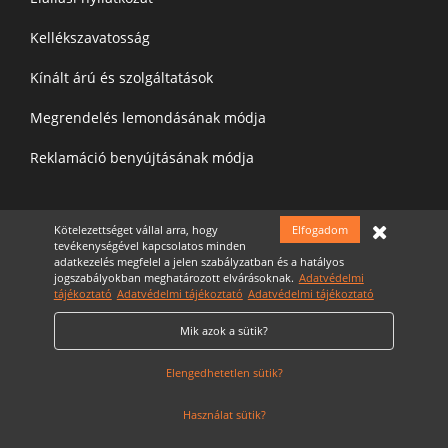
Kellékszavatosság
Kínált árú és szolgáltatások
Megrendelés lemondásának módja
Reklamáció benyújtásának módja
Kötelezettséget vállal arra, hogy
Elfogadom
Felíratkozás a hírelevélre
tevékenységével kapcsolatos minden
adatkezelés megfelel a jelen szabályzatban és a hatályos
jogszabályokban meghatározott elvárásoknak.
Adatvédelmi
tájékoztató
Adatvédelmi tájékoztató
Adatvédelmi tájékoztató
Mik azok a sütik?
Elfogadom az
Adatvédelmi nyilatkozatot
Cookie Szabályzat
Elengedhetetlen sütik?
Használat sütik?