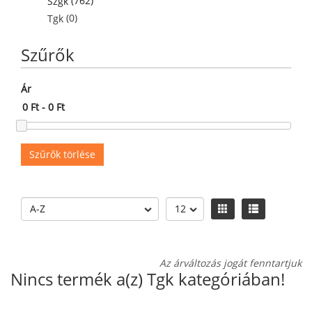
(762)
Szgk
(0)
Tgk
Szűrők
Ár
Szűrők törlése
Az árváltozás jogát fenntartjuk
Nincs termék a(z) Tgk kategóriában!