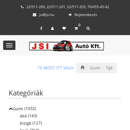
22/511-200, 22/511-201, 22/511-203, 70/455-45-42
jsi@jsi.hu
Bejelentkezés
0
Toggle
navigation
TE MOST ITT VAGY:
Gumi
Tgk
Kategóriák
(1032)
Gumi
(143)
4X4
(127)
Kistgk