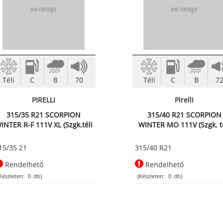
Téli
C
B
70
Téli
C
B
7
PIRELLI
Pirelli
315/35 R21 SCORPION
315/40 R21 SCORPION
INTER R-F 111V XL (Szgk.téli
WINTER MO 111V (Szgk. t
abroncs)
abroncs)
15/35 21
315/40 R21
Rendelhető
Rendelhető
Készleten:
0
db)
(Készleten:
0
db)