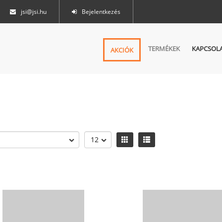
jsi@jsi.hu
Bejelentkezés
TERMÉKEK
KAPCSOL
AKCIÓK