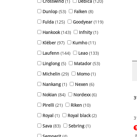
Crosswind
(1)
Debica
(120)
Dunlop
(53)
Falken
(8)
Fulda
(125)
Goodyear
(119)
Hankook
(143)
Infnity
(1)
Kléber
(97)
Kumho
(11)
Laufenn
(144)
Leao
(133)
Linglong
(5)
Matador
(53)
Michelin
(29)
Momo
(1)
Nankang
(1)
Nexen
(6)
Nokian
(84)
Nordexx
(6)
3
Pirelli
(21)
Riken
(10)
Royal
(1)
Royal black
(2)
3
Sava
(83)
Sebring
(1)
(
Semperit
(4)