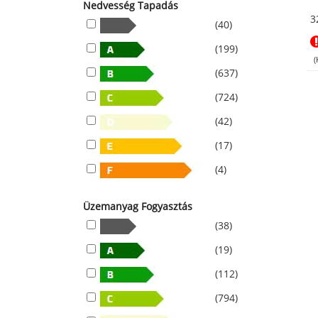
Nedvesség Tapadás
3
(40)
(199)
(
(637)
(724)
(42)
(17)
(4)
Üzemanyag Fogyasztás
(38)
(19)
(112)
(794)