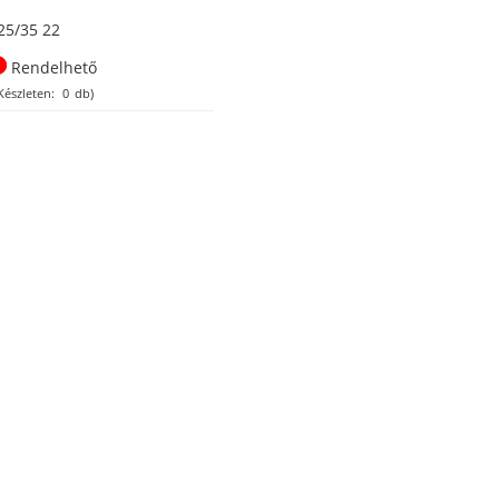
téli abroncs)
25/35 22
Rendelhető
Készleten:
0
db)