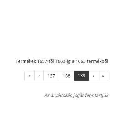
Termékek 1657-től 1663-ig a 1663 termékből
139
«
‹
137
138
›
»
Az árváltozás jogát fenntartjuk