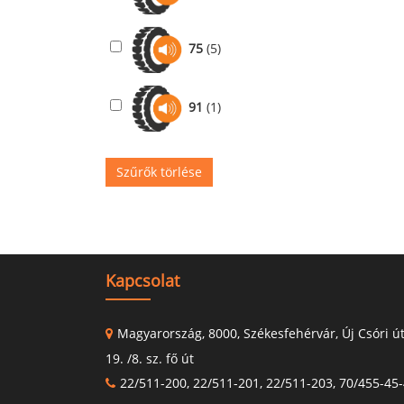
75
(5)
91
(1)
Szűrők törlése
Kapcsolat
Magyarország, 8000, Székesfehérvár, Új Csóri ú
19. /8. sz. fő út
22/511-200, 22/511-201, 22/511-203, 70/455-45