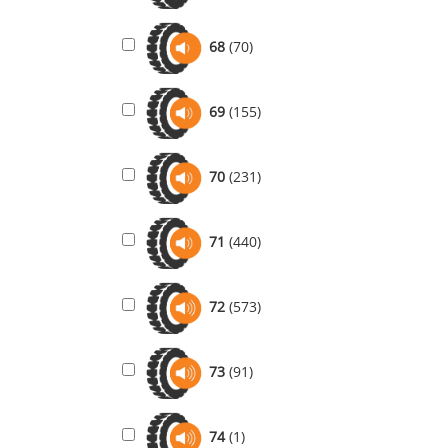
68
(70)
69
(155)
70
(231)
71
(440)
72
(573)
73
(91)
74
(1)