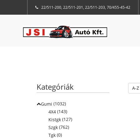
22/511-200, 22/511-201, 22/511-203, 70/455-45-42
Kategóriák
(1032)
Gumi
(143)
4X4
(127)
Kistgk
(762)
Szgk
(0)
Tgk