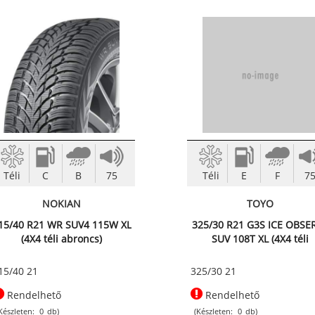
Téli
C
B
75
Téli
E
F
7
NOKIAN
TOYO
15/40 R21 WR SUV4 115W XL
325/30 R21 G3S ICE OBSE
(4X4 téli abroncs)
SUV 108T XL (4X4 téli
abroncs)
15/40 21
325/30 21
Rendelhető
Rendelhető
Készleten:
0
db)
(Készleten:
0
db)