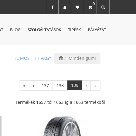
0
AT
BLOG
SZOLGÁLTATÁSOK
TIPPEK
PÁLYÁZAT
TE MOST ITT VAGY:
Minden gumi
139
«
‹
137
138
›
»
Termékek 1657-től 1663-ig a 1663 termékből