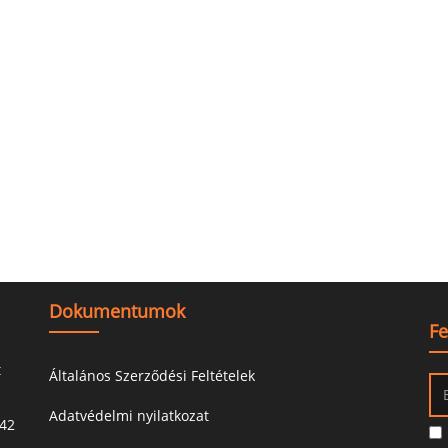
Dokumentumok
Fe
t
Általános Szerződési Feltételek
Adatvédelmi nyilatkozat
-42