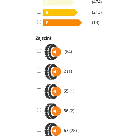
(474)
(213)
(13)
Zajszint
(64)
2
(1)
65
(1)
66
(2)
67
(28)