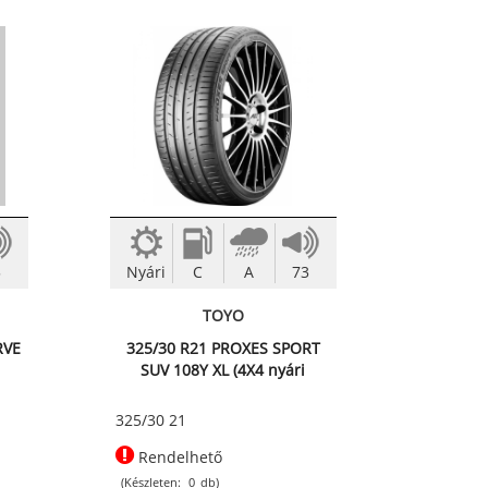
5
Nyári
C
A
73
TOYO
RVE
325/30 R21 PROXES SPORT
SUV 108Y XL (4X4 nyári
abroncs)
325/30 21
Rendelhető
(Készleten:
0
db)