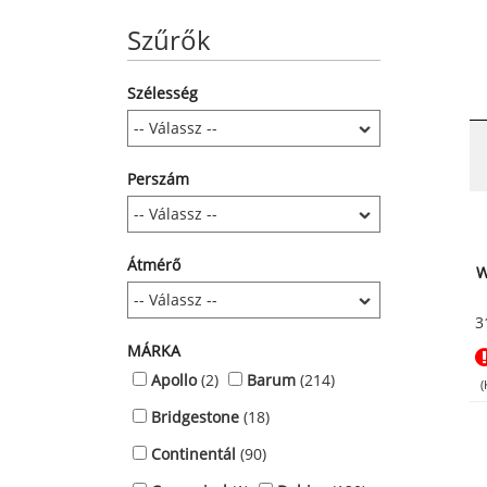
Szűrők
Szélesség
Perszám
Átmérő
W
3
MÁRKA
Apollo
(2)
Barum
(214)
(
Bridgestone
(18)
Continentál
(90)