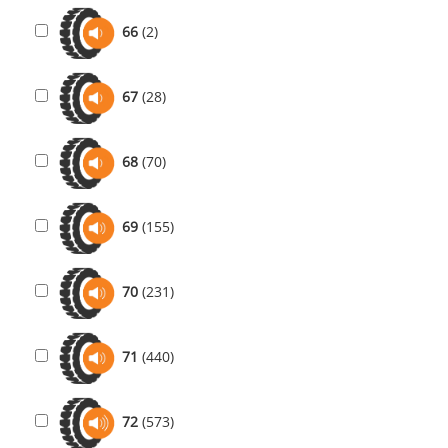
66
(2)
67
(28)
68
(70)
69
(155)
70
(231)
71
(440)
72
(573)