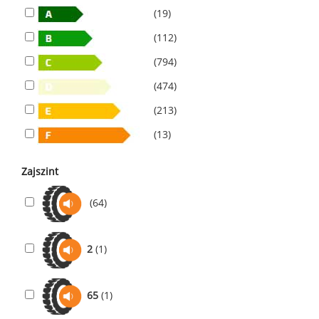
(19)
(112)
(794)
(474)
(213)
(13)
Zajszint
(64)
2
(1)
65
(1)