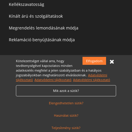
Kellékszavatosság
Kínált árú és szolgáltatások
Megrendelés lemondásának módja
Reklamáció benyújtásának módja
Kötelezettséget vállal arra, hogy
Elfogadom
Felíratkozás a hírelevélre
tevékenységével kapcsolatos minden
adatkezelés megfelel a jelen szabályzatban és a hatályos
jogszabályokban meghatározott elvárásoknak.
Adatvédelmi
tájékoztató
Adatvédelmi tájékoztató
Adatvédelmi tájékoztató
Mik azok a sütik?
Elfogadom az
Adatvédelmi nyilatkozatot
Cookie Szabályzat
Elengedhetetlen sütik?
Használat sütik?
Teljesítmény sütik?