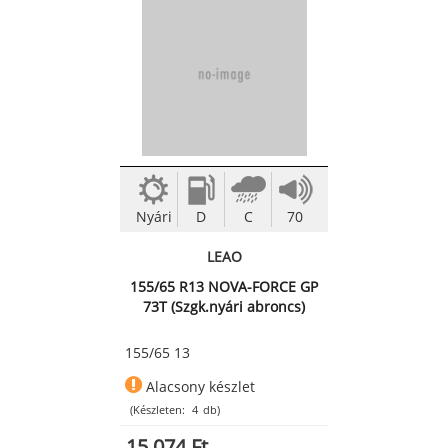
Nyári
D
C
70
LEAO
155/65 R13 NOVA-FORCE GP
73T (Szgk.nyári abroncs)
155/65 13
Alacsony készlet
(Készleten:
4
db)
15 074 Ft