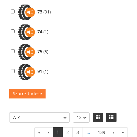
73
(91)
74
(1)
75
(5)
91
(1)
Szűrők törlése
1
«
‹
2
3
...
139
›
»