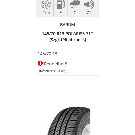
Téli
E
C
71
BARUM
145/70 R13 POLARIS5 71T
(Szgk.téli abroncs)
145/70 13
Rendelhető
(Készleten:
0
db)