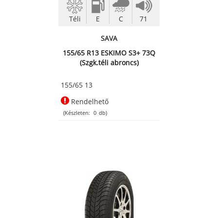
Téli
E
C
71
SAVA
155/65 R13 ESKIMO S3+ 73Q
(Szgk.téli abroncs)
155/65 13
Rendelhető
(Készleten:
0
db)