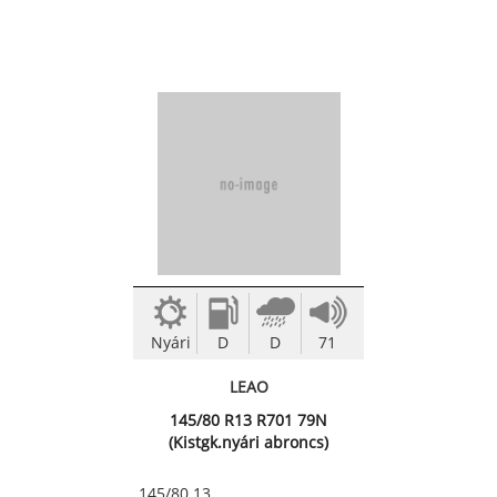
Nyári
D
D
71
LEAO
145/80 R13 R701 79N
(Kistgk.nyári abroncs)
145/80 13