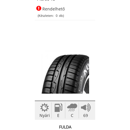
Rendelhető
(Készleten:
0
db)
Nyári
E
C
69
FULDA