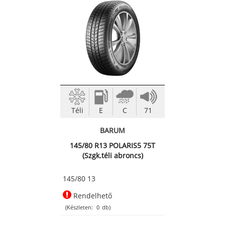
Téli
E
C
71
BARUM
145/80 R13 POLARIS5 75T
(Szgk.téli abroncs)
145/80 13
Rendelhető
(Készleten:
0
db)