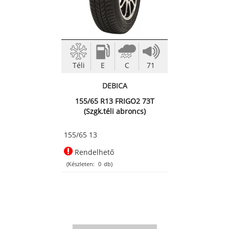
Téli
E
C
71
DEBICA
155/65 R13 FRIGO2 73T
(Szgk.téli abroncs)
155/65 13
Rendelhető
(Készleten:
0
db)