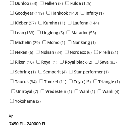
Dunlop
(53)
Falken
(8)
Fulda
(125)
Goodyear
(119)
Hankook
(143)
Infnity
(1)
Kléber
(97)
Kumho
(11)
Laufenn
(144)
Leao
(133)
Linglong
(5)
Matador
(53)
Michelin
(29)
Momo
(1)
Nankang
(1)
Nexen
(6)
Nokian
(84)
Nordexx
(6)
Pirelli
(21)
Riken
(10)
Royal
(1)
Royal black
(2)
Sava
(83)
Sebring
(1)
Semperit
(4)
Star performer
(1)
Taurus
(34)
Tomket
(11)
Toyo
(15)
Triangle
(1)
Uniroyal
(7)
Vredestein
(1)
Wanl
(1)
Wanli
(4)
Yokohama
(2)
Ár