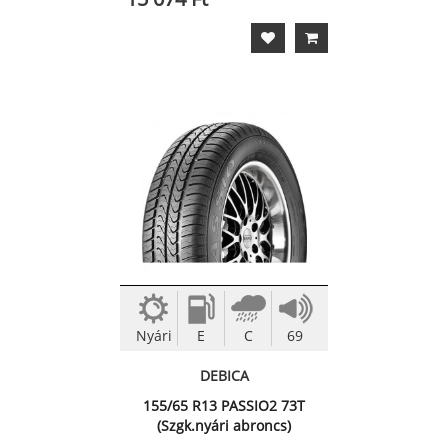
Nyári
E
C
69
DEBICA
155/65 R13 PASSIO2 73T
(Szgk.nyári abroncs)