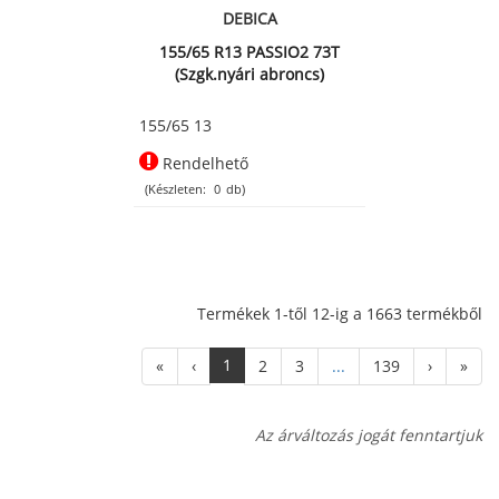
DEBICA
155/65 R13 PASSIO2 73T
(Szgk.nyári abroncs)
155/65 13
Rendelhető
(Készleten:
0
db)
Termékek 1-től 12-ig a 1663 termékből
1
«
‹
2
3
...
139
›
»
Az árváltozás jogát fenntartjuk