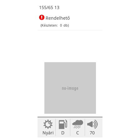
155/65 13
Rendelhető
(Készleten:
0
db)
Nyári
D
C
70