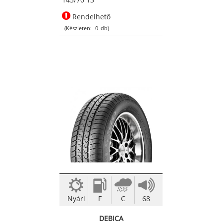
Rendelhető
(Készleten:
0
db)
Nyári
F
C
68
DEBICA