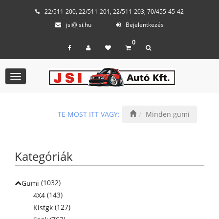
22/511-200, 22/511-201, 22/511-203, 70/455-45-42
jsi@jsi.hu
Bejelentkezés
0
Toggle
navigation
TE MOST ITT VAGY:
Minden gumi
Kategóriák
(1032)
Gumi
(143)
4X4
(127)
Kistgk