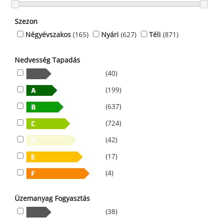
Szezon
Négyévszakos
(165)
Nyári
(627)
Téli
(871)
Nedvesség Tapadás
(40)
(199)
(637)
(724)
(42)
(17)
(4)
Üzemanyag Fogyasztás
(38)