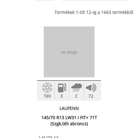
Termékek 1-től 12-ig a 1663 termékből
Téli
E
C
72
LAUFENN
145/70 R13 LW31 i FIT+ 71T
(Szgk.téli abroncs)
145/70 13