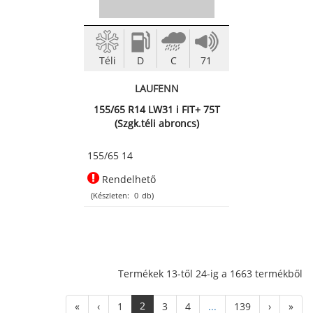
Téli
D
C
71
LAUFENN
155/65 R14 LW31 i FIT+ 75T
(Szgk.téli abroncs)
155/65 14
Rendelhető
(Készleten:
0
db)
Termékek 13-től 24-ig a 1663 termékből
2
«
‹
1
3
4
...
139
›
»