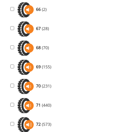
66
(2)
67
(28)
68
(70)
69
(155)
70
(231)
71
(440)
72
(573)