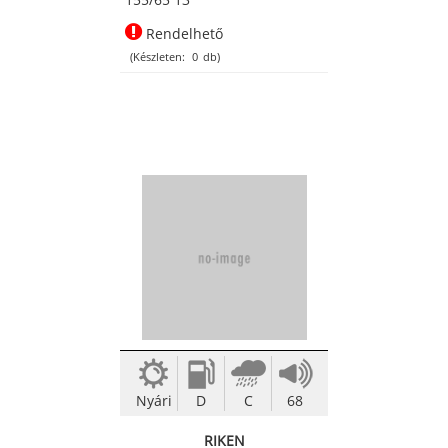
Rendelhető
(Készleten:
0
db)
Nyári
D
C
68
RIKEN