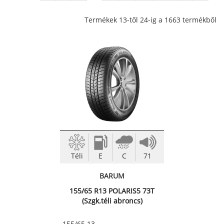
Termékek 13-től 24-ig a 1663 termékből
Téli
E
C
71
BARUM
155/65 R13 POLARIS5 73T
(Szgk.téli abroncs)
155/65 13