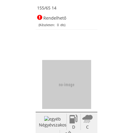
155/65 14
Rendelhető
(Készleten:
0
db)
Négyévszakos
D
C