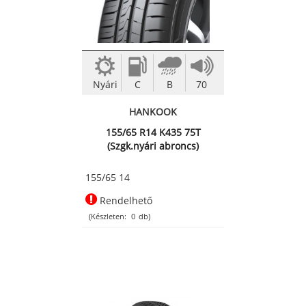
Nyári
C
B
70
HANKOOK
155/65 R14 K435 75T
(Szgk.nyári abroncs)
155/65 14
Rendelhető
(Készleten:
0
db)