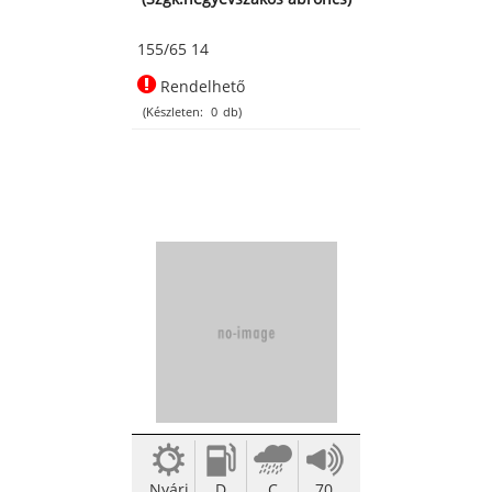
155/65 14
Rendelhető
(Készleten:
0
db)
Nyári
D
C
70