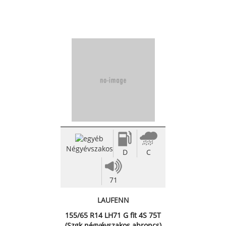
Négyévszakos
D
C
71
LAUFENN
155/65 R14 LH71 G fit 4S 75T
(Szgk.négyévszakos abroncs)