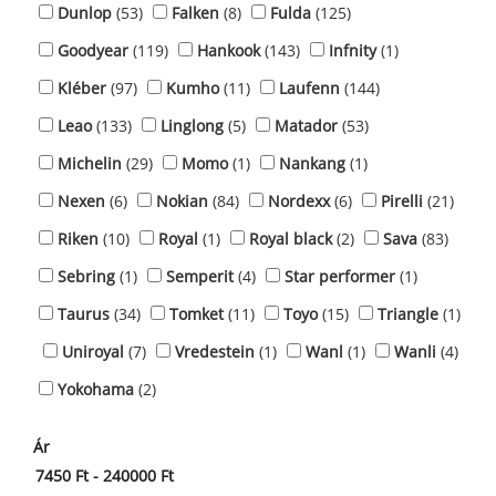
Dunlop
(53)
Falken
(8)
Fulda
(125)
Goodyear
(119)
Hankook
(143)
Infnity
(1)
Kléber
(97)
Kumho
(11)
Laufenn
(144)
Leao
(133)
Linglong
(5)
Matador
(53)
Michelin
(29)
Momo
(1)
Nankang
(1)
Nexen
(6)
Nokian
(84)
Nordexx
(6)
Pirelli
(21)
Riken
(10)
Royal
(1)
Royal black
(2)
Sava
(83)
Sebring
(1)
Semperit
(4)
Star performer
(1)
Taurus
(34)
Tomket
(11)
Toyo
(15)
Triangle
(1)
Uniroyal
(7)
Vredestein
(1)
Wanl
(1)
Wanli
(4)
Yokohama
(2)
Ár