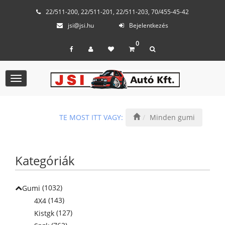
22/511-200, 22/511-201, 22/511-203, 70/455-45-42
jsi@jsi.hu
Bejelentkezés
0
Toggle
navigation
TE MOST ITT VAGY:
Minden gumi
Kategóriák
(1032)
Gumi
(143)
4X4
(127)
Kistgk