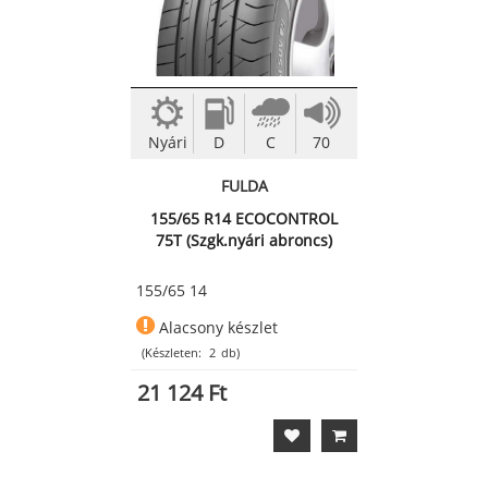
Nyári
D
C
70
FULDA
155/65 R14 ECOCONTROL
75T (Szgk.nyári abroncs)
155/65 14
Alacsony készlet
(Készleten:
2
db)
21 124 Ft