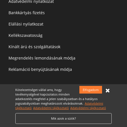
Adatvédelmi nyilatkozat
Bankkártyás fizetés
Elállási nyilatkozat
Kellékszavatosság
Kínált árú és szolgáltatások
Megrendelés lemondásának módja
Reklamáció benyújtásának módja
Kötelezettséget vállal arra, hogy
Elfogadom
Felíratkozás a hírelevélre
tevékenységével kapcsolatos minden
adatkezelés megfelel a jelen szabályzatban és a hatályos
jogszabályokban meghatározott elvárásoknak.
Adatvédelmi
tájékoztató
Adatvédelmi tájékoztató
Adatvédelmi tájékoztató
Mik azok a sütik?
Elfogadom az
Adatvédelmi nyilatkozatot