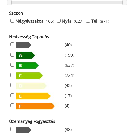
Szezon
Négyévszakos
(165)
Nyári
(627)
Téli
(871)
Nedvesség Tapadás
(40)
(199)
(637)
(724)
(42)
(17)
(4)
Üzemanyag Fogyasztás
(38)