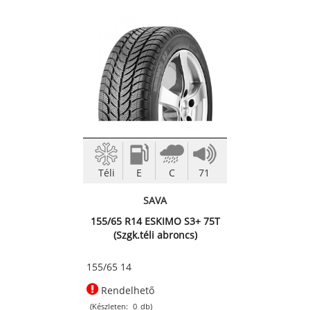
Téli
E
C
71
SAVA
155/65 R14 ESKIMO S3+ 75T
(Szgk.téli abroncs)
155/65 14
Rendelhető
(Készleten:
0
db)