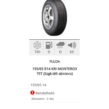
Téli
D
D
69
FULDA
155/65 R14 KRI MONTERO3
75T (Szgk.téli abroncs)
155/65 14
Rendelhető
(Készleten:
0
db)