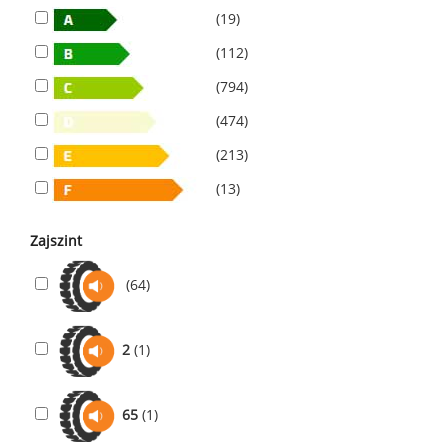
(19)
(112)
(794)
(474)
(213)
(13)
Zajszint
(64)
2
(1)
65
(1)