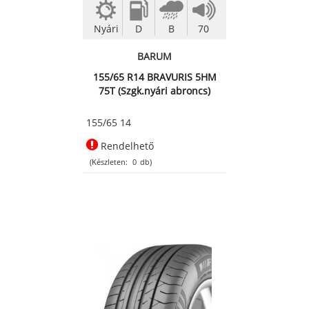
Nyári
D
B
70
BARUM
155/65 R14 BRAVURIS 5HM
75T (Szgk.nyári abroncs)
155/65 14
Rendelhető
(Készleten:
0
db)