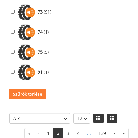
73
(91)
74
(1)
75
(5)
91
(1)
Szűrők törlése
2
«
‹
1
3
4
...
139
›
»