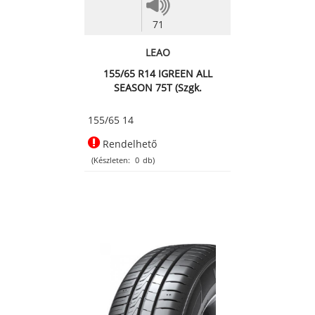
71
LEAO
155/65 R14 IGREEN ALL
SEASON 75T (Szgk.
négyévszakos abroncs)
155/65 14
Rendelhető
(Készleten:
0
db)