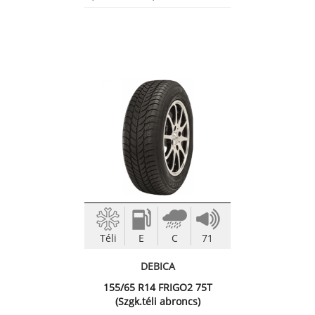
Téli
E
C
71
DEBICA
155/65 R14 FRIGO2 75T
(Szgk.téli abroncs)