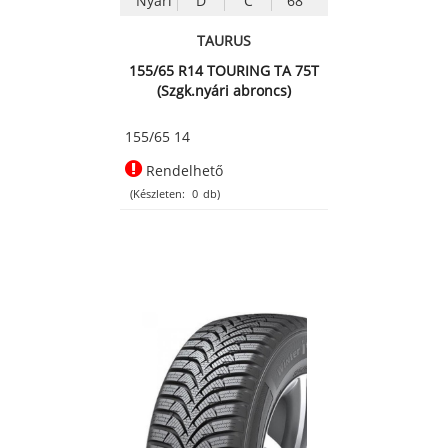
Nyári
D
C
68
TAURUS
155/65 R14 TOURING TA 75T
(Szgk.nyári abroncs)
155/65 14
Rendelhető
(Készleten:
0
db)