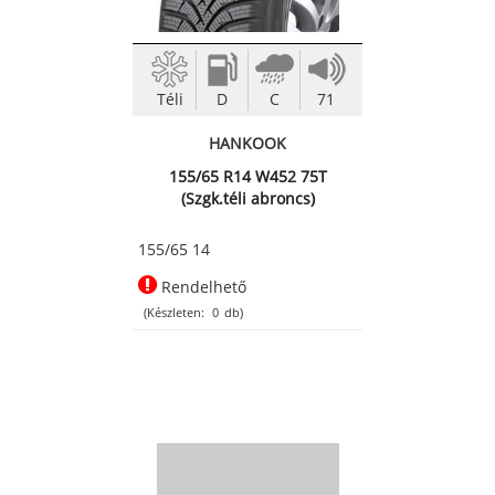
Téli
D
C
71
HANKOOK
155/65 R14 W452 75T
(Szgk.téli abroncs)
155/65 14
Rendelhető
(Készleten:
0
db)