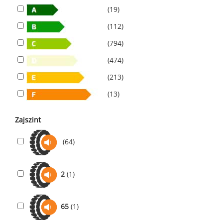
(19)
(112)
(794)
(474)
(213)
(13)
Zajszint
(64)
2
(1)
65
(1)