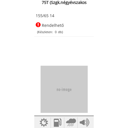
75T (Szgk.négyévszakos
abroncs)
155/65 14
Rendelhető
(Készleten:
0
db)