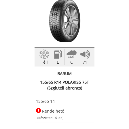
Téli
E
C
71
BARUM
155/65 R14 POLARIS5 75T
(Szgk.téli abroncs)
155/65 14
Rendelhető
(Készleten:
0
db)