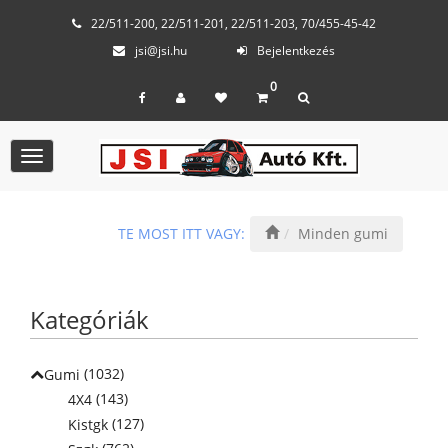
22/511-200, 22/511-201, 22/511-203, 70/455-45-42
jsi@jsi.hu
Bejelentkezés
0
Toggle
navigation
TE MOST ITT VAGY:
Minden gumi
Kategóriák
(1032)
Gumi
(143)
4X4
(127)
Kistgk