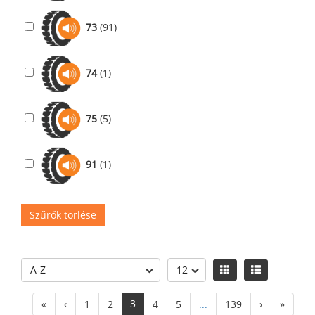
73
(91)
74
(1)
75
(5)
91
(1)
Szűrők törlése
3
«
‹
1
2
4
5
...
139
›
»