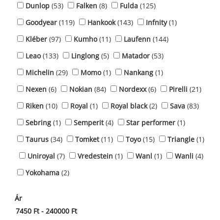
Dunlop
(53)
Falken
(8)
Fulda
(125)
Goodyear
(119)
Hankook
(143)
Infnity
(1)
Kléber
(97)
Kumho
(11)
Laufenn
(144)
Leao
(133)
Linglong
(5)
Matador
(53)
Michelin
(29)
Momo
(1)
Nankang
(1)
Nexen
(6)
Nokian
(84)
Nordexx
(6)
Pirelli
(21)
Riken
(10)
Royal
(1)
Royal black
(2)
Sava
(83)
Sebring
(1)
Semperit
(4)
Star performer
(1)
Taurus
(34)
Tomket
(11)
Toyo
(15)
Triangle
(1)
Uniroyal
(7)
Vredestein
(1)
Wanl
(1)
Wanli
(4)
Yokohama
(2)
Ár