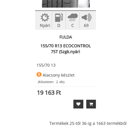
Nyári
D
C
69
FULDA
155/70 R13 ECOCONTROL
75T (Szgk.nyári
abroncs)Párban!
155/70 13
Alacsony készlet
(Készleten:
2
db)
19 163 Ft
Termékek 25-től 36-ig a 1663 termékből