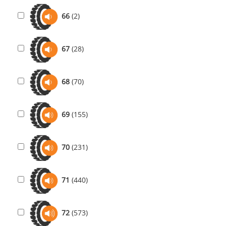
66
(2)
67
(28)
68
(70)
69
(155)
70
(231)
71
(440)
72
(573)