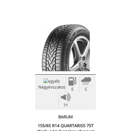
Négyévszakos
E
C
71
BARUM
155/65 R14 QUARTARIS5 75T