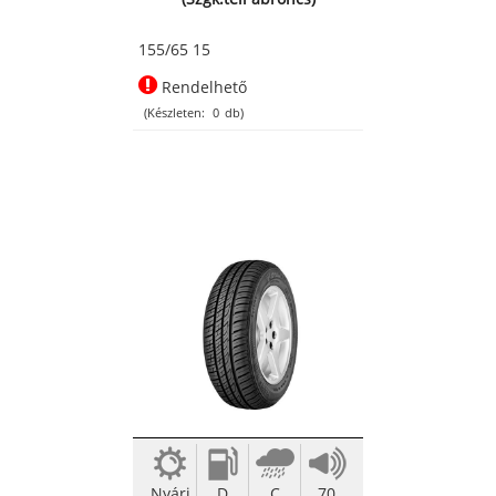
155/65 15
Rendelhető
(Készleten:
0
db)
Nyári
D
C
70