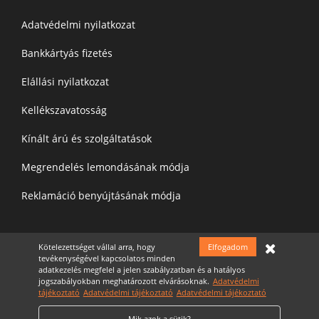
Adatvédelmi nyilatkozat
Bankkártyás fizetés
Elállási nyilatkozat
Kellékszavatosság
Kínált árú és szolgáltatások
Megrendelés lemondásának módja
Reklamáció benyújtásának módja
Kötelezettséget vállal arra, hogy
Elfogadom
Felíratkozás a hírelevélre
tevékenységével kapcsolatos minden
adatkezelés megfelel a jelen szabályzatban és a hatályos
jogszabályokban meghatározott elvárásoknak.
Adatvédelmi
tájékoztató
Adatvédelmi tájékoztató
Adatvédelmi tájékoztató
Mik azok a sütik?