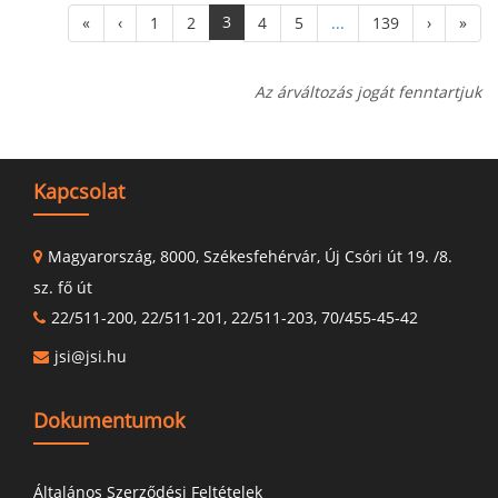
3
«
‹
1
2
4
5
...
139
›
»
Az árváltozás jogát fenntartjuk
Kapcsolat
Magyarország, 8000, Székesfehérvár, Új Csóri út 19. /8.
sz. fő út
22/511-200, 22/511-201, 22/511-203, 70/455-45-42
jsi@jsi.hu
Dokumentumok
Általános Szerződési Feltételek