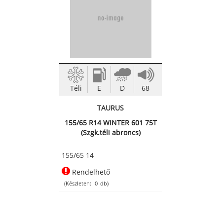
Téli
E
D
68
TAURUS
155/65 R14 WINTER 601 75T
(Szgk.téli abroncs)
155/65 14
Rendelhető
(Készleten:
0
db)