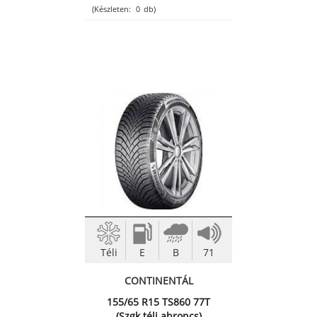
(Készleten:
0
db)
Téli
E
B
71
CONTINENTÁL
155/65 R15 TS860 77T
(Szgk.téli abroncs)