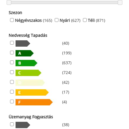
Szezon
Négyévszakos
(165)
Nyári
(627)
Téli
(871)
Nedvesség Tapadás
(40)
(199)
(637)
(724)
(42)
(17)
(4)
Üzemanyag Fogyasztás
(38)