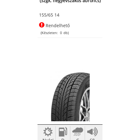
(Szgk. négyévszakos abroncs)
155/65 14
Rendelhető
(Készleten:
0
db)