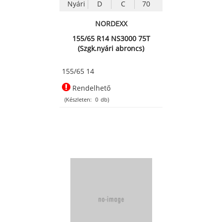
Nyári
D
C
70
NORDEXX
155/65 R14 NS3000 75T
(Szgk.nyári abroncs)
155/65 14
Rendelhető
(Készleten:
0
db)